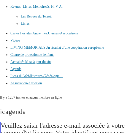
Revues- Livres-Mémoires
S. H. V. A.
Les Revues du Terroir.
Livres
Cartes Postales Anciennes.
Classes-Associations
Vidéos
LIVING MEMORIALS
Un résultat d’une coopération européenne
Charte de protection
de l'enfant.
Actualités.
Mise à jour du site
Agenda
Liens du Web
Histoires-Généalogie ...
Association-Adhesion
Il y a 1257 invités et aucun membre en ligne
icagenda
Veuillez saisir l'adresse e-mail associée à votre
compte d'utilisateur. Votre identifiant vous sera