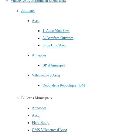
Villeneuve d'Ascq
Bulletin & Journaux
Journaux
Ascq
1- Ascq Mon Pays
2- Barrières Ouvertes
3- Le Cri d'Ascq
Annappes
BP d'Annappes
Villeuneuve d'Ascq
Début de la République - BM
Bulletins Municipaux
Annappes
Ascq
Flers-Bourg
OMS Villeneuve d'Ascq