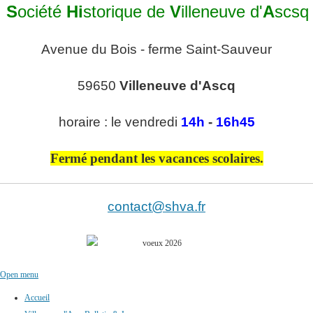
S
ociété
Hi
storique de
V
illeneuve d'
A
scsq
Avenue du Bois - ferme Saint-Sauveur
59650
Villeneuve d'Ascq
horaire : le vendredi
14h
-
16h45
Fermé pendant les vacances scolaires.
contact@shva.fr
Open menu
Accueil